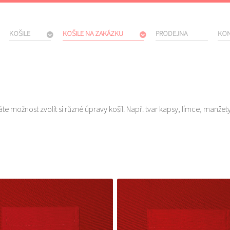
KOŠILE
KOŠILE NA ZAKÁZKU
PRODEJNA
KON
e možnost zvolit si různé úpravy košil. Např. tvar kapsy, límce, manžety 